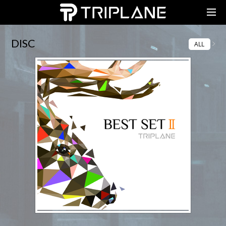
TRIPLANE Passengers
DISC
ALL