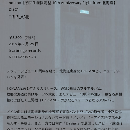
non no【初回生産限定盤 10th Anniversary Flight from 北海道】
DISC1
TRIPLANE
￥3,300
（税込）
2015 年 2 月 25 日
tearbridge records
NFCD-27367～8
メジャーデビュー10周年を経て、北海道出身のTRIPLANEが、ニューアル
バムを発表！
TRIPLANE約１年ぶりのリリース、通算6枚目のフルアルバム。
故郷北海道に再びルーツを求め、またデビュー10周年を迎え、更なる新機
軸にはばたく三翼機（TRIPLANE）の次なるステージとなるアルバム。
メイン曲には北海道出身の小説家で東京バンドワゴンの原作者、小路幸也
作詞によるエモーショナルなバラード曲「ノンノ」（＊アイヌ語で花をあ
らわす）を据え、また一方では前作「Design」で展開したスピード感溢れ
るロックナンバーなども収録、バリエーション豊かなアルバムに仕上がっ