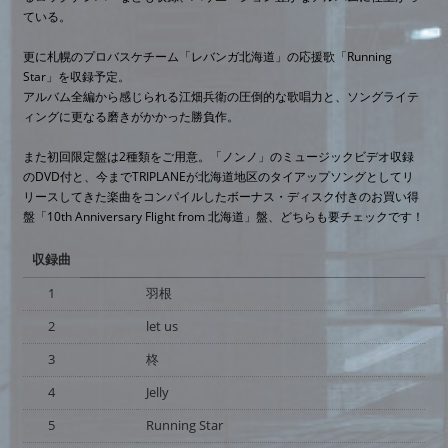
ている。
更に札幌のプロバスケチーム「レバンガ北海道」の応援歌「Running
Star」を収録予定。
アルバム全編から感じられる江畑兵衛の圧倒的な歌唱力と、ソングライテ
ィングに更なる磨きがかかった勝負作。
また初回限定盤は2種類をご用意。「ノンノ」のミュージックビデオ収録
のDVD付と、今までTRIPLANEが北海道地区のタイアップソングとしてリ
リースしてきた楽曲をコンパイルしたボーナス・ディスク付きのお買い得
盤「10th Anniversary Flight from 北海道」盤、どちらも要チェックです！
収録曲
1
羽根
2
let us
3
柊
4
Jelly
5
Running Star