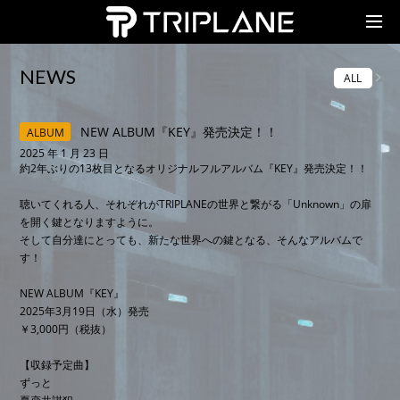
TRIPLANE Passengers
NEWS
ALL
NEW ALBUM『KEY』発売決定！！
ALBUM
2025 年 1 月 23 日
約2年ぶりの13枚目となるオリジナルフルアルバム『KEY』発売決定！！
聴いてくれる人、それぞれがTRIPLANEの世界と繋がる「Unknown」の扉
を開く鍵となりますように。
そして自分達にとっても、新たな世界への鍵となる、そんなアルバムで
す！
NEW ALBUM『KEY』
2025年3月19日（水）発売
￥3,000円（税抜）
【収録予定曲】
ずっと