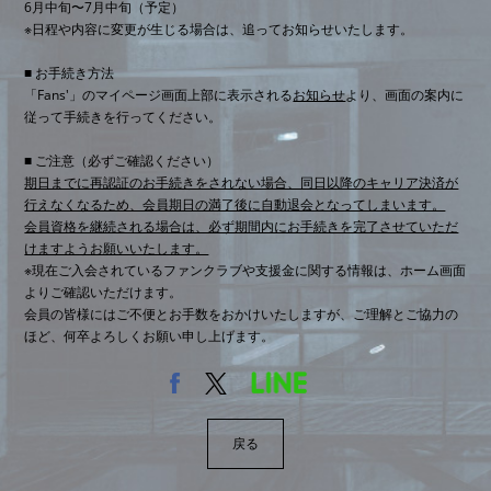
6月中旬〜7月中旬（予定）
※日程や内容に変更が生じる場合は、追ってお知らせいたします。
■ お手続き方法
「Fans'」のマイページ画面上部に表示される
お知らせ
より、画面の案内に
従って手続きを行ってください。
■ ご注意（必ずご確認ください）
期日までに再認証のお手続きをされない場合、同日以降のキャリア決済が
行えなくなるため、会員期日の満了後に自動退会となってしまいます。
会員資格を継続される場合は、必ず期間内にお手続きを完了させていただ
けますようお願いいたします。
※現在ご入会されているファンクラブや支援金に関する情報は、ホーム画面
よりご確認いただけます。
会員の皆様にはご不便とお手数をおかけいたしますが、ご理解とご協力の
ほど、何卒よろしくお願い申し上げます。
戻る