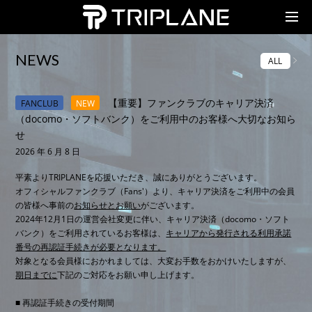
TRIPLANE Passengers
NEWS
ALL
【重要】ファンクラブのキャリア決済
FANCLUB
NEW
（docomo・ソフトバンク）をご利用中のお客様へ大切なお知ら
せ
2026 年 6 月 8 日
平素よりTRIPLANEを応援いただき、誠にありがとうございます。
オフィシャルファンクラブ（Fans'）より、キャリア決済をご利用中の会員
の皆様へ事前の
お知らせとお願い
がございます。
2024年12月1日の運営会社変更に伴い、キャリア決済（docomo・ソフト
バンク）をご利用されているお客様は、
キャリアから発行される利用承諾
番号の再認証手続きが必要となります。
対象となる会員様におかれましては、大変お手数をおかけいたしますが、
期日までに
下記のご対応をお願い申し上げます。
■ 再認証手続きの受付期間